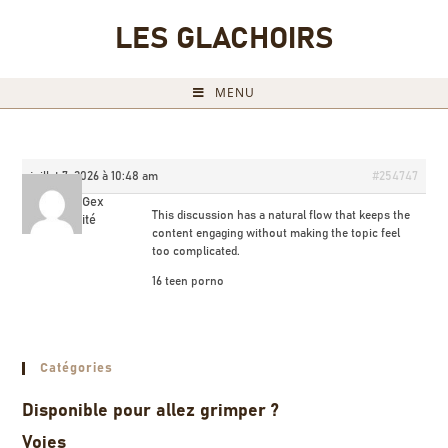
LES GLACHOIRS
MENU
juillet 7, 2026 à 10:48 am
#254747
FobertGex
This discussion has a natural flow that keeps the
Invité
content engaging without making the topic feel
too complicated.
16 teen porno
Catégories
Disponible pour allez grimper ?
Voies