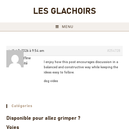
LES GLACHOIRS
MENU
juillet 7, 2026 à 9:54 am
#254728
GichardTew
I enjoy how this post encourages discussion in a
Invité
balanced and constructive way while keeping the
ideas easy to follow.
dog video
Catégories
Disponible pour allez grimper ?
Voies