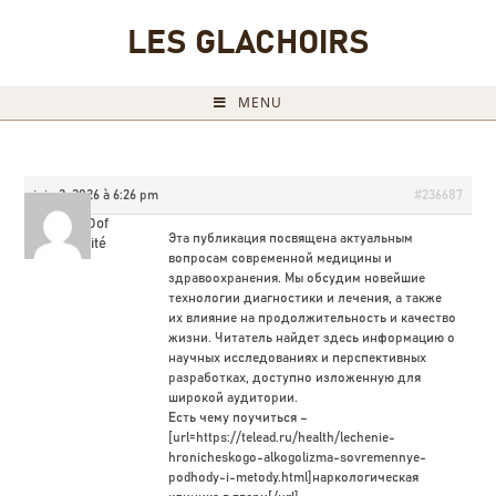
LES GLACHOIRS
MENU
juin 2, 2026 à 6:26 pm
#236687
ScottDof
Эта публикация посвящена актуальным
Invité
вопросам современной медицины и
здравоохранения. Мы обсудим новейшие
технологии диагностики и лечения, а также
их влияние на продолжительность и качество
жизни. Читатель найдет здесь информацию о
научных исследованиях и перспективных
разработках, доступно изложенную для
широкой аудитории.
Есть чему поучиться –
[url=https://telead.ru/health/lechenie-
hronicheskogo-alkogolizma-sovremennye-
podhody-i-metody.html]наркологическая