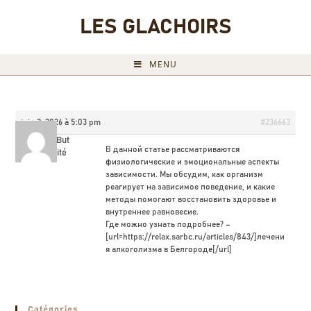
LES GLACHOIRS
MENU
juin 2, 2026 à 5:03 pm
#236663
PabloBut
В данной статье рассматриваются
Invité
физиологические и эмоциональные аспекты
зависимости. Мы обсудим, как организм
реагирует на зависимое поведение, и какие
методы помогают восстановить здоровье и
внутреннее равновесие.
Где можно узнать подробнее? –
[url=https://relax.sarbc.ru/articles/843/]лечени
я алкоголизма в Белгороде[/url]
Catégories