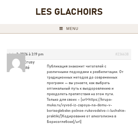
LES GLACHOIRS
MENU
juin 2, 2026 à 3:19 pm
#236638
GoodiniCrusy
Публикация знакомит читателей с
Invité
различными подходами к реабилитации. От
традиционных методов до современных
программ — вы узнаете, как выбрать
оптимальный путь к выздоровлению и
преодолеть препятствия на этом пути.
Только для своих – [url=https://krupa-
muka.ru/vyvod-iz-zapoya-na-domu-v-
borisoglebske-polnoe-rukovodstvo-i-luchshie-
praktiki/]Кодирование от алкоголизма в
Борисоглебске[/url]