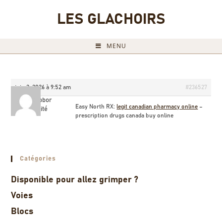
LES GLACHOIRS
MENU
juin 2, 2026 à 9:52 am
#236527
Octaviobor
Easy North RX:
legit canadian pharmacy online
–
Invité
prescription drugs canada buy online
Catégories
Disponible pour allez grimper ?
Voies
Blocs