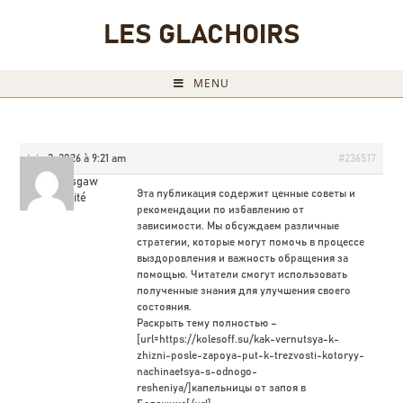
LES GLACHOIRS
MENU
juin 2, 2026 à 9:21 am
#236517
Charlesgaw
Эта публикация содержит ценные советы и
Invité
рекомендации по избавлению от
зависимости. Мы обсуждаем различные
стратегии, которые могут помочь в процессе
выздоровления и важность обращения за
помощью. Читатели смогут использовать
полученные знания для улучшения своего
состояния.
Раскрыть тему полностью –
[url=https://kolesoff.su/kak-vernutsya-k-
zhizni-posle-zapoya-put-k-trezvosti-kotoryy-
nachinaetsya-s-odnogo-
resheniya/]капельницы от запоя в