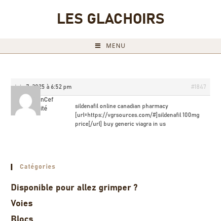
LES GLACHOIRS
MENU
juin 7, 2025 à 6:52 pm
#1847
BrandonCef
sildenafil online canadian pharmacy
Invité
[url=https://vgrsources.com/#]sildenafil 100mg
price[/url] buy generic viagra in us
Catégories
Disponible pour allez grimper ?
Voies
Blocs