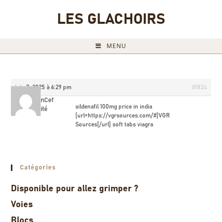
LES GLACHOIRS
MENU
juin 7, 2025 à 6:29 pm
#1824
BrandonCef
sildenafil 100mg price in india
Invité
[url=https://vgrsources.com/#]VGR
Sources[/url] soft tabs viagra
Catégories
Disponible pour allez grimper ?
Voies
Blocs