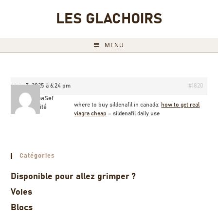
LES GLACHOIRS
MENU
juin 7, 2025 à 6:24 pm
#1820
JameseaSef
where to buy sildenafil in canada:
how to get real
Invité
viagra cheap
– sildenafil daily use
Catégories
Disponible pour allez grimper ?
Voies
Blocs