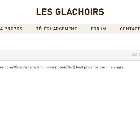
LES GLACHOIRS
A PROPOS
TÉLÉCHARGEMENT
FORUM
CONTACT
#181
s.com/#]viagra canada no prescription[/url] best price for genuine viagra