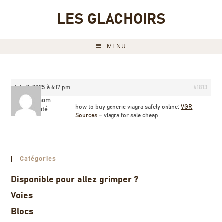
LES GLACHOIRS
MENU
juin 7, 2025 à 6:17 pm
#1813
Briannom
how to buy generic viagra safely online:
VGR
Invité
Sources
– viagra for sale cheap
Catégories
Disponible pour allez grimper ?
Voies
Blocs