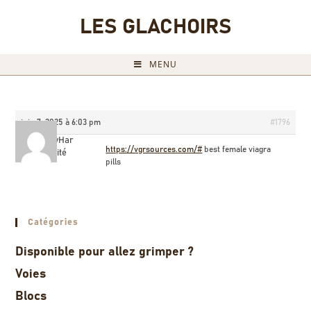
LES GLACHOIRS
MENU
juin 7, 2025 à 6:03 pm
#1796
RodneyHar
https://vgrsources.com/#
best female viagra
Invité
pills
Catégories
Disponible pour allez grimper ?
Voies
Blocs