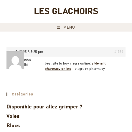
LES GLACHOIRS
MENU
juin 7, 2025 à 5:25 pm
#1759
Billyamous
best site to buy viagra online:
sildenafil
Invité
pharmacy online
– viagra rx pharmacy
Catégories
Disponible pour allez grimper ?
Voies
Blocs