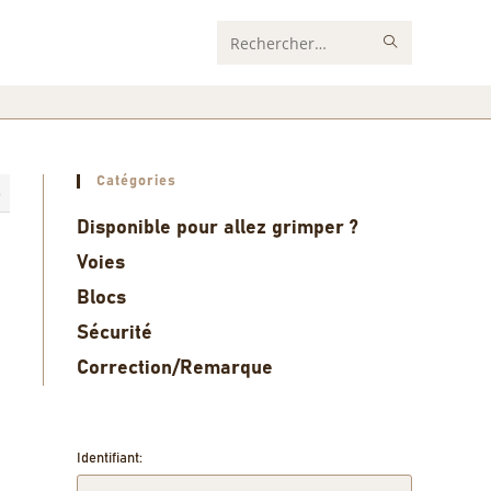
Rechercher
sur
ce
site
Catégories
6
Disponible pour allez grimper ?
Voies
Blocs
Sécurité
Correction/Remarque
Identifiant: