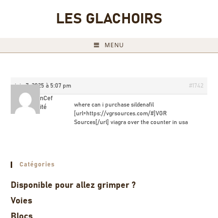
LES GLACHOIRS
MENU
juin 7, 2025 à 5:07 pm
#1742
BrandonCef
where can i purchase sildenafil
Invité
[url=https://vgrsources.com/#]VGR
Sources[/url] viagra over the counter in usa
Catégories
Disponible pour allez grimper ?
Voies
Blocs