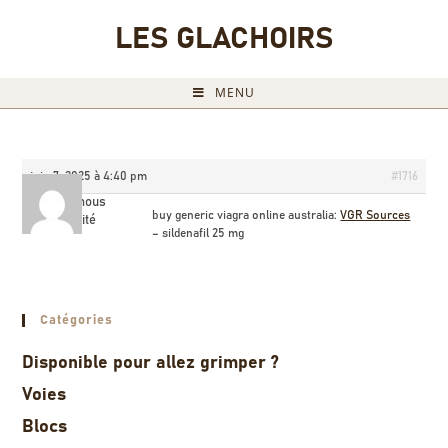
LES GLACHOIRS
MENU
juin 7, 2025 à 4:40 pm
#1716
Billyamous
buy generic viagra online australia:
VGR Sources
Invité
– sildenafil 25 mg
Catégories
Disponible pour allez grimper ?
Voies
Blocs