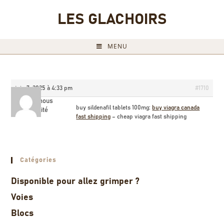
LES GLACHOIRS
MENU
juin 7, 2025 à 4:33 pm
#1710
Billyamous
buy sildenafil tablets 100mg:
buy viagra canada
Invité
fast shipping
– cheap viagra fast shipping
Catégories
Disponible pour allez grimper ?
Voies
Blocs