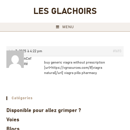
LES GLACHOIRS
MENU
juin 7, 2025 à 4:22 pm
#1693
BrandonCef
buy generic viagra without prescription
Invité
[url=https://vgrsources.com/#]viagra
natural[/url] viagra pills pharmacy
Catégories
Disponible pour allez grimper ?
Voies
Blocs