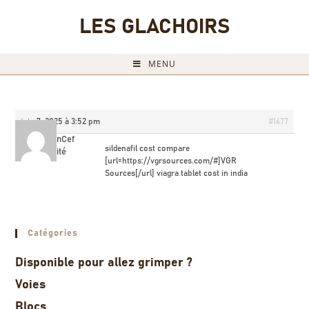
LES GLACHOIRS
MENU
juin 7, 2025 à 3:52 pm
#1677
BrandonCef
sildenafil cost compare
Invité
[url=https://vgrsources.com/#]VGR
Sources[/url] viagra tablet cost in india
Catégories
Disponible pour allez grimper ?
Voies
Blocs