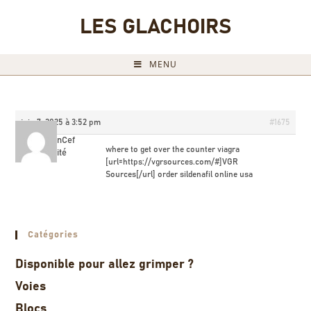
LES GLACHOIRS
MENU
juin 7, 2025 à 3:52 pm
#1675
BrandonCef
where to get over the counter viagra
Invité
[url=https://vgrsources.com/#]VGR
Sources[/url] order sildenafil online usa
Catégories
Disponible pour allez grimper ?
Voies
Blocs