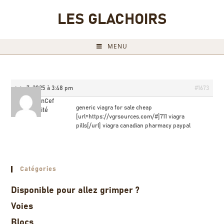
LES GLACHOIRS
MENU
juin 7, 2025 à 3:48 pm
#1673
BrandonCef
generic viagra for sale cheap
Invité
[url=https://vgrsources.com/#]711 viagra
pills[/url] viagra canadian pharmacy paypal
Catégories
Disponible pour allez grimper ?
Voies
Blocs