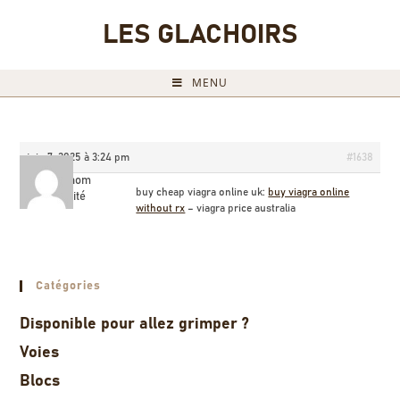
LES GLACHOIRS
MENU
juin 7, 2025 à 3:24 pm
#1638
Briannom
buy cheap viagra online uk:
buy viagra online
Invité
without rx
– viagra price australia
Catégories
Disponible pour allez grimper ?
Voies
Blocs