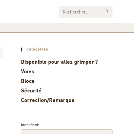
Rechercher
sur
ce
site
Catégories
5
Disponible pour allez grimper ?
Voies
Blocs
Sécurité
Correction/Remarque
Identifiant: