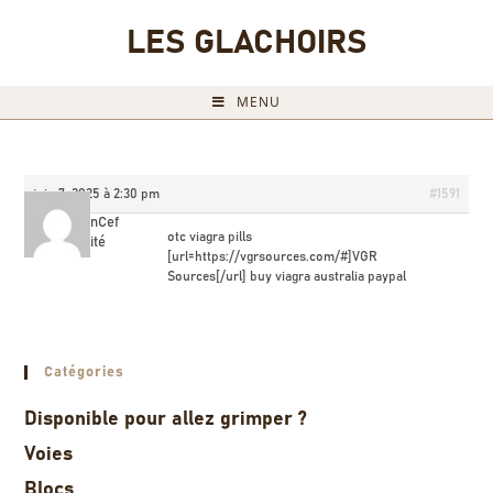
LES GLACHOIRS
MENU
juin 7, 2025 à 2:30 pm
#1591
BrandonCef
otc viagra pills
Invité
[url=https://vgrsources.com/#]VGR
Sources[/url] buy viagra australia paypal
Catégories
Disponible pour allez grimper ?
Voies
Blocs