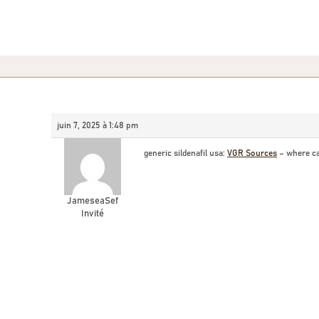
juin 7, 2025 à 1:48 pm
generic sildenafil usa:
VGR Sources
– where ca
JameseaSef
Invité