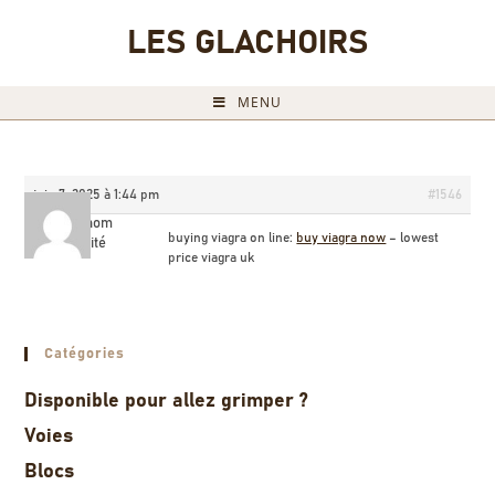
LES GLACHOIRS
MENU
juin 7, 2025 à 1:44 pm
#1546
Briannom
buying viagra on line:
buy viagra now
– lowest
Invité
price viagra uk
Catégories
Disponible pour allez grimper ?
Voies
Blocs