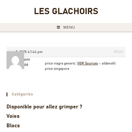
LES GLACHOIRS
MENU
juin 7, 2025 à 1:44 pm
#1545
Briannom
price viagra generic:
VGR Sources
– sildenafil
Invité
price singapore
Catégories
Disponible pour allez grimper ?
Voies
Blocs