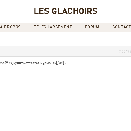
LES GLACHOIRS
A PROPOS
TÉLÉCHARGEMENT
FORUM
CONTACT
#15349
oma29.ru]купить аттестат мурманск[/url] .