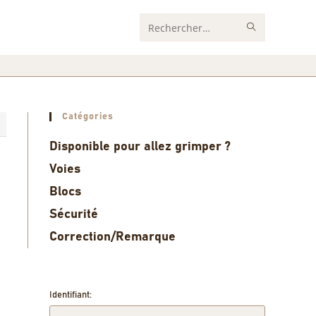
Rechercher
sur
ce
site
Catégories
5
Disponible pour allez grimper ?
Voies
Blocs
Sécurité
Correction/Remarque
Identifiant: