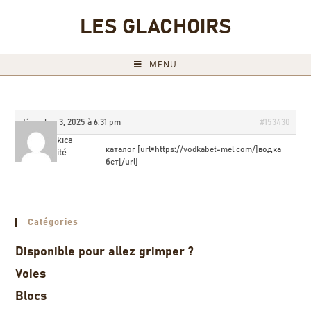
LES GLACHOIRS
MENU
décembre 3, 2025 à 6:31 pm
#153430
Kevinskica
каталог [url=https://vodkabet-mel.com/]водка
Invité
бет[/url]
Catégories
Disponible pour allez grimper ?
Voies
Blocs