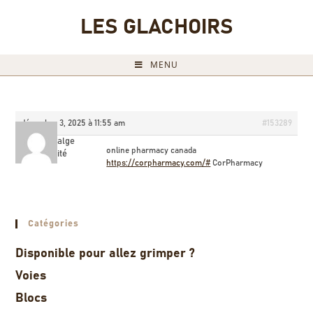
LES GLACHOIRS
MENU
décembre 3, 2025 à 11:55 am
#153289
SteveCalge
online pharmacy canada
Invité
https://corpharmacy.com/#
CorPharmacy
Catégories
Disponible pour allez grimper ?
Voies
Blocs