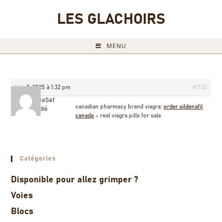
LES GLACHOIRS
MENU
juin 7, 2025 à 1:32 pm
#1532
JameseaSef
canadian pharmacy brand viagra:
order sildenafil
Invité
canada
– real viagra pills for sale
Catégories
Disponible pour allez grimper ?
Voies
Blocs