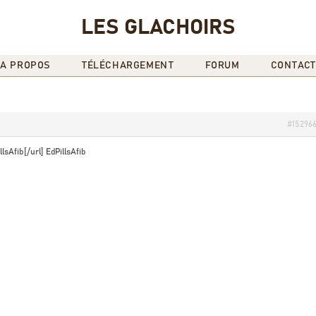
LES GLACHOIRS
A PROPOS
TÉLÉCHARGEMENT
FORUM
CONTACT
#15296
llsAfib[/url] EdPillsAfib