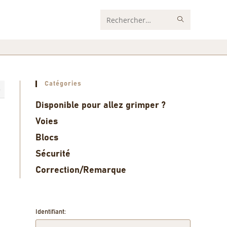
Rechercher
sur
ce
site
Catégories
6
Disponible pour allez grimper ?
Voies
Blocs
Sécurité
Correction/Remarque
Identifiant: