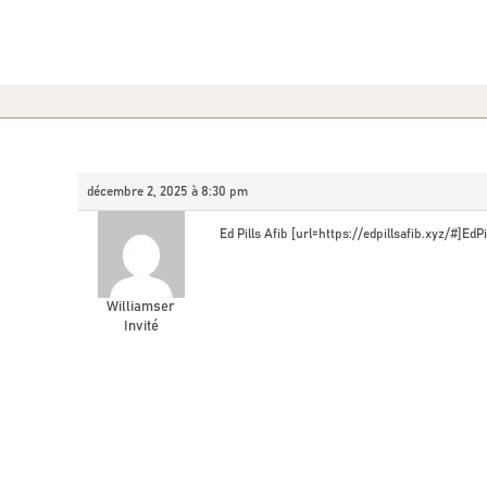
décembre 2, 2025 à 8:30 pm
Ed Pills Afib [url=https://edpillsafib.xyz/#]EdPi
Williamser
Invité