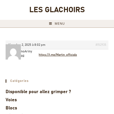
LES GLACHOIRS
MENU
décembre 2, 2025 à 8:02 pm
#152935
MartincasinoAriny
https://t.me/Martin_officials
Invité
Catégories
Disponible pour allez grimper ?
Voies
Blocs