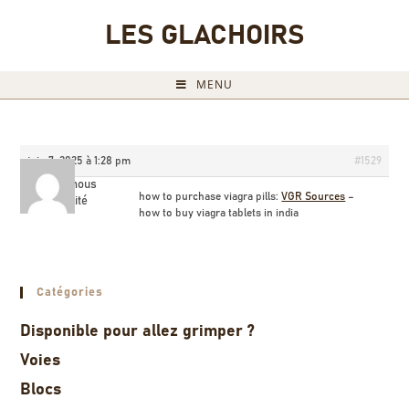
LES GLACHOIRS
MENU
juin 7, 2025 à 1:28 pm
#1529
Billyamous
how to purchase viagra pills:
VGR Sources
–
Invité
how to buy viagra tablets in india
Catégories
Disponible pour allez grimper ?
Voies
Blocs