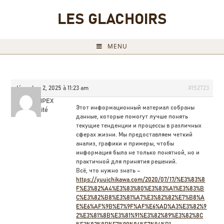
LES GLACHOIRS
MENU
décembre 2, 2025 à 11:23 am
#152723
RichardPEX
Этот информационный материал собраны
Invité
данные, которые помогут лучше понять
текущие тенденции и процессы в различных
сферах жизни. Мы предоставляем четкий
анализ, графики и примеры, чтобы
информация была не только понятной, но и
практичной для принятия решений.
Всё, что нужно знать –
https://yuuichikawa.com/2020/07/17/%E3%83%8
F%E3%82%A4%E3%83%80%E3%83%A1%E3%83%B
C%E3%82%B8%E3%81%A7%E3%82%82%E7%B8%A
E%E6%AF%9B%E7%9F%AF%E6%AD%A3%E3%82%9
2%E3%81%8B%E3%81%91%E3%82%89%E3%82%8C