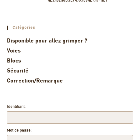
%E3%82%8B%E7%90%86%E7%94%B1
Catégories
Disponible pour allez grimper ?
Voies
Blocs
Sécurité
Correction/Remarque
Identifiant:
Mot de passe: