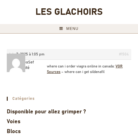
LES GLACHOIRS
MENU
juin 7, 2025 à 1:05 pm
#1504
JameseaSef
where can i order viagra online in canada:
VGR
Invité
Sources
– where can i get sildenafil
Catégories
Disponible pour allez grimper ?
Voies
Blocs