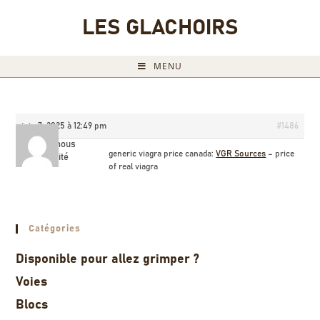
LES GLACHOIRS
MENU
juin 7, 2025 à 12:49 pm
#1486
Billyamous
generic viagra price canada:
VGR Sources
– price
Invité
of real viagra
Catégories
Disponible pour allez grimper ?
Voies
Blocs