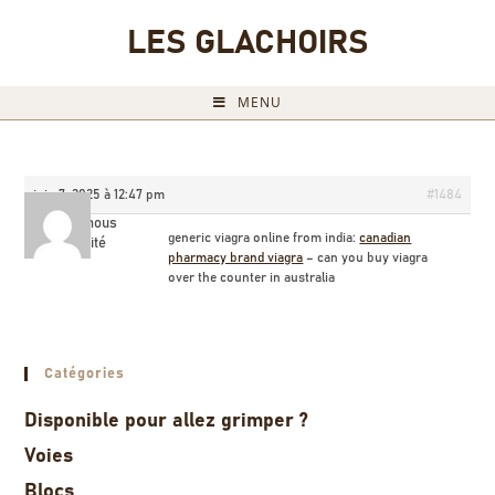
LES GLACHOIRS
MENU
juin 7, 2025 à 12:47 pm
#1484
Billyamous
generic viagra online from india:
canadian
Invité
pharmacy brand viagra
– can you buy viagra
over the counter in australia
Catégories
Disponible pour allez grimper ?
Voies
Blocs