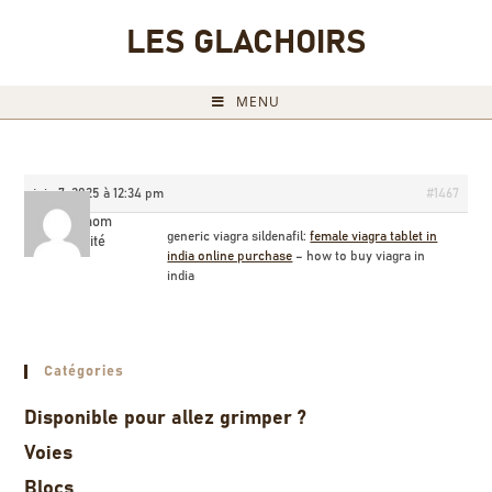
LES GLACHOIRS
MENU
juin 7, 2025 à 12:34 pm
#1467
Briannom
generic viagra sildenafil:
female viagra tablet in
Invité
india online purchase
– how to buy viagra in
india
Catégories
Disponible pour allez grimper ?
Voies
Blocs