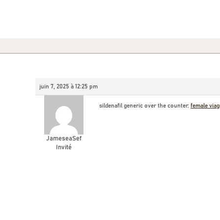
juin 7, 2025 à 12:25 pm
sildenafil generic over the counter:
female viag
JameseaSef
Invité