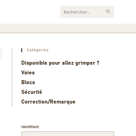
Rechercher
sur
ce
site
Catégories
9
Disponible pour allez grimper ?
Voies
Blocs
Sécurité
Correction/Remarque
Identifiant: