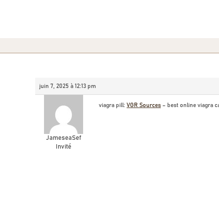
juin 7, 2025 à 12:13 pm
viagra pill:
VGR Sources
– best online viagra 
JameseaSef
Invité