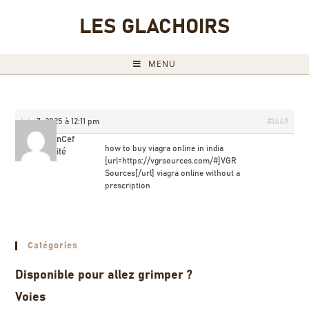
LES GLACHOIRS
MENU
juin 7, 2025 à 12:11 pm
#1449
BrandonCef
how to buy viagra online in india
Invité
[url=https://vgrsources.com/#]VGR
Sources[/url] viagra online without a
prescription
Catégories
Disponible pour allez grimper ?
Voies