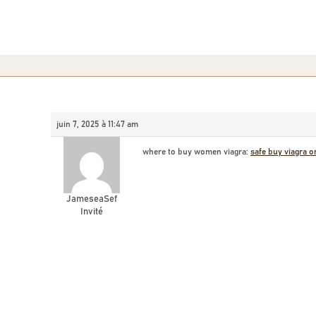
juin 7, 2025 à 11:47 am
where to buy women viagra:
safe buy viagra o
JameseaSef
Invité