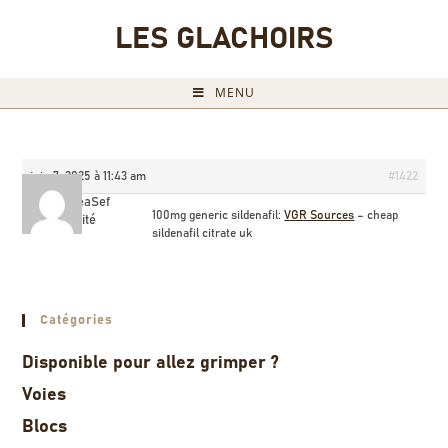
LES GLACHOIRS
MENU
juin 7, 2025 à 11:43 am
#1422
JameseaSef
100mg generic sildenafil:
VGR Sources
– cheap
Invité
sildenafil citrate uk
Catégories
Disponible pour allez grimper ?
Voies
Blocs