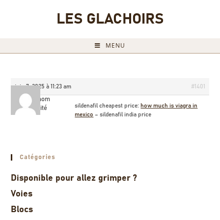
LES GLACHOIRS
MENU
juin 7, 2025 à 11:23 am
#1401
Briannom
sildenafil cheapest price:
how much is viagra in
Invité
mexico
– sildenafil india price
Catégories
Disponible pour allez grimper ?
Voies
Blocs