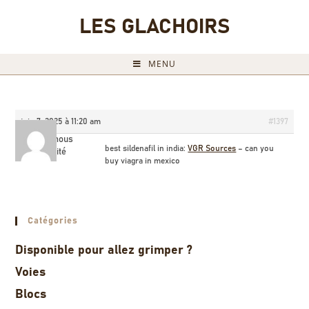
LES GLACHOIRS
MENU
juin 7, 2025 à 11:20 am
#1397
Billyamous
best sildenafil in india:
VGR Sources
– can you
Invité
buy viagra in mexico
Catégories
Disponible pour allez grimper ?
Voies
Blocs