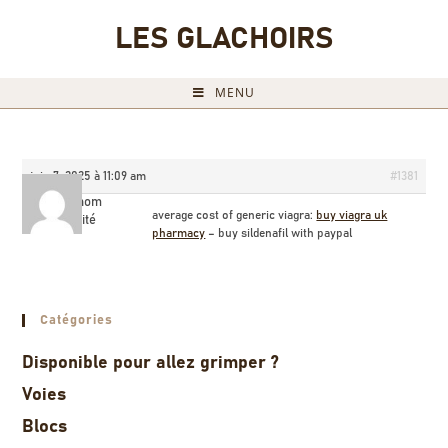
LES GLACHOIRS
MENU
juin 7, 2025 à 11:09 am
#1381
Briannom
average cost of generic viagra:
buy viagra uk
Invité
pharmacy
– buy sildenafil with paypal
Catégories
Disponible pour allez grimper ?
Voies
Blocs