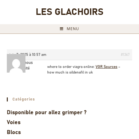
LES GLACHOIRS
MENU
juin 7, 2025 à 10:57 am
#1367
Billyamous
where to order viagra online:
VGR Sources
–
Invité
how much is sildenafil in uk
Catégories
Disponible pour allez grimper ?
Voies
Blocs